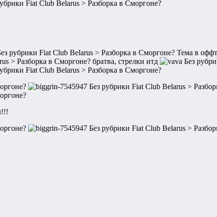
Тема в оффт
братва, стрелки итд
!!!