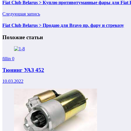
Fiat Club Belarus > Куплю противотуманные фары для Fiat P
Следующая запись
Fiat Club Belarus > Продаю для Bravo пр. фару и стрекозу
Похожие статьи
fillin
0
Тюнинг УАЗ 452
10.03.2022