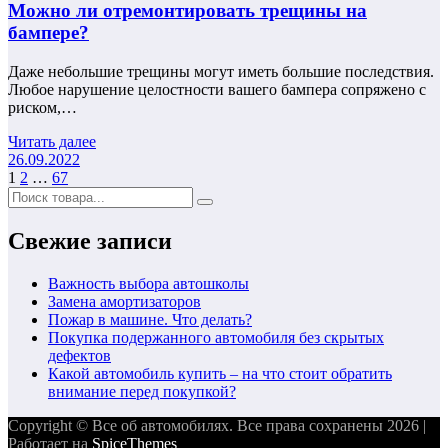
Можно ли отремонтировать трещины на
бампере?
Даже небольшие трещины могут иметь большие последствия.
Любое нарушение целостности вашего бампера сопряжено с
риском,…
Читать далее
26.09.2022
Пагинация
1
2
…
67
записей
Свежие записи
Важность выбора автошколы
Замена амортизаторов
Пожар в машине. Что делать?
Покупка подержанного автомобиля без скрытых
дефектов
Какой автомобиль купить – на что стоит обратить
внимание перед покупкой?
Copyright © Все об автомобилях. Все права сохранены 2026 |
Работает на
SpiceThemes