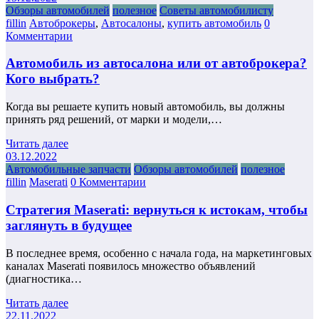
Обзоры автомобилей
полезное
Советы автомобилисту
fillin
Автоброкеры
,
Автосалоны
,
купить автомобиль
0
Комментарии
Автомобиль из автосалона или от автоброкера?
Кого выбрать?
Когда вы решаете купить новый автомобиль, вы должны
принять ряд решений, от марки и модели,…
Читать далее
03.12.2022
Автомобильные запчасти
Обзоры автомобилей
полезное
fillin
Maserati
0 Комментарии
Стратегия Maserati: вернуться к истокам, чтобы
заглянуть в будущее
В последнее время, особенно с начала года, на маркетинговых
каналах Maserati появилось множество объявлений
(диагностика…
Читать далее
22.11.2022