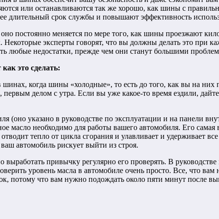
ляются или останавливаются так же хорошо, как шины с правил
ее длительный срок службы и повышают эффективность использ
к оно постоянно меняется по мере того, как шины проезжают кил
. Некоторые эксперты говорят, что вы должны делать это при каж
ить любые недостатки, прежде чем они станут большими проблем
как это сделать:
шинах, когда шины «холодные», то есть до того, как вы на них 
а, первым делом с утра. Если вы уже какое-то время ездили, дай
ля (оно указано в руководстве по эксплуатации и на панели внут
ное масло необходимо для работы вашего автомобиля. Его самая
е отводит тепло от цикла сгорания и улавливает и удерживает в
 ваш автомобиль рискует выйти из строя.
о выработать привычку регулярно его проверять. В руководстве 
оверить уровень масла в автомобиле очень просто. Все, что вам
ок, потому что вам нужно подождать около пяти минут после вы