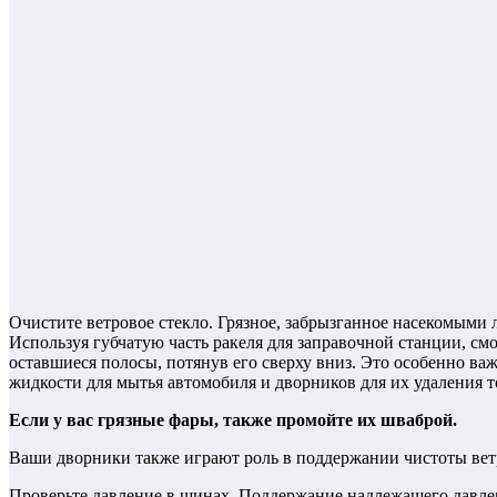
Очистите ветровое стекло. Грязное, забрызганное насекомыми л
Используя губчатую часть ракеля для заправочной станции, смо
оставшиеся полосы, потянув его сверху вниз. Это особенно ва
жидкости для мытья автомобиля и дворников для их удаления т
Если у вас грязные фары, также промойте их шваброй.
Ваши дворники также играют роль в поддержании чистоты ветр
Проверьте давление в шинах. Поддержание надлежащего давле