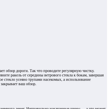
ает обзор дороги. Так что проводите регулярную чистку.
яните ракель от середины ветрового стекла к бокам, завершая
ое стекло усеяно трупами насекомых, а использование
 закрывает ваш обзор.
м немного денег. Неправильно накачанные шины — а это может