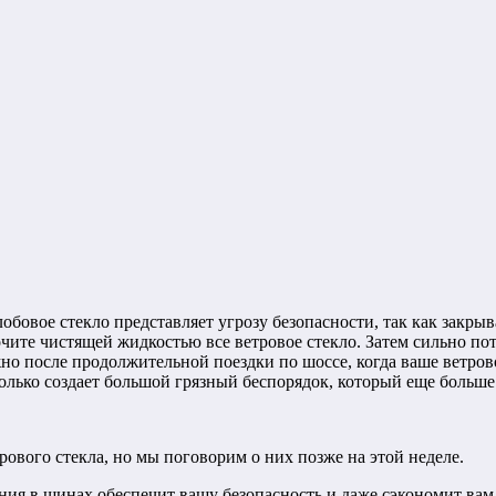
обовое стекло представляет угрозу безопасности, так как закрыв
чите чистящей жидкостью все ветровое стекло. Затем сильно пот
жно после продолжительной поездки по шоссе, когда ваше ветров
олько создает большой грязный беспорядок, который еще больше
ового стекла, но мы поговорим о них позже на этой неделе.
ния в шинах обеспечит вашу безопасность и даже сэкономит ва