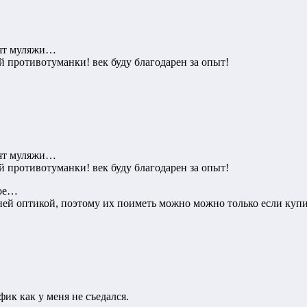
оят муляжи…
й противотуманки! век буду благодарен за опыт!
оят муляжи…
й противотуманки! век буду благодарен за опыт!
ное…
дней оптикой, поэтому их поиметь можно можно только если к
фик как у меня не съедался.