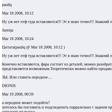
pauliq
Mar 18 2008, 10:12
Ну уж нет птф туда вставляются!!! Эт я знаю точно!!! Знакомй п
Jurenja
Mar 18 2008, 10:24
Цитата(pauliq @ Mar 18 2008, 10:12 )
Ну уж нет птф туда вставляются!!! Эт я знаю точно!!! Знакомй п
Конечно вставляются, фара состоит из деталей, можно разобрат
представляется возможным.Теоретически можно найти продавц
ЗЫ. Или ставить неродное…
DIONIS
Mar 19 2008, 00:59
а неродное может подойти?
хотелось бы поставить и подсоеденить парралельно с задним п
ситуации не выход…