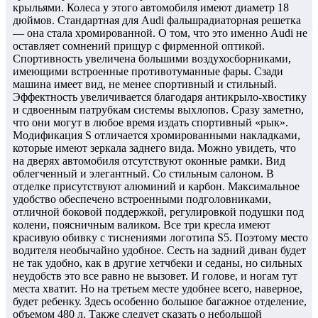
крыльями. Колеса у этого автомобиля имеют диаметр 18
дюймов. Стандартная для Audi фальшрадиаторная решетка
— она стала хромированной. О том, что это именно Audi не
оставляет сомнений прищур с фирменной оптикой.
Спортивность увеличена большими воздухосборниками,
имеющими встроенные противотуманные фары. Сзади
машина имеет вид, не менее спортивный и стильный.
Эффектность увеличивается благодаря антикрыло-хвостику
и сдвоенным патрубкам системы выхлопов. Сразу заметно,
что они могут в любое время издать спортивный «рык».
Модификация S отличается хромированными накладками,
которые имеют зеркала заднего вида. Можно увидеть, что
на дверях автомобиля отсутствуют оконные рамки. Вид
облегченный и элегантный. Со стильным салоном. В
отделке присутствуют алюминий и карбон. Максимальное
удобство обеспечено встроенными подголовниками,
отличной боковой поддержкой, регулировкой подушки под
колени, поясничным валиком. Все три кресла имеют
красивую обивку с тиснениями логотипа S5. Поэтому место
водителя необычайно удобное. Сесть на задний диван будет
не так удобно, как в другие хетчбеки и седаны, но сильных
неудобств это все равно не вызовет. И голове, и ногам тут
места хватит. Но на третьем месте удобнее всего, наверное,
будет ребенку. Здесь особенно большое багажное отделение,
объемом 480 л. Также следует сказать о небольшой