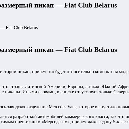
еразмерный пикап — Fiat Club Belarus
— Fiat Club Belarus
еразмерный пикап — Fiat Club Belarus
стории пикап, причем это будет относительно компактная модел
– это страны Латинской Америки, Европы, а также Южной Африки
ие пикапы. Иными словами, в списке отсутствует только Северн
лось заводское отделение Mercedes Vans, которое выпустило нов
ются разработкой автомобилей коммерческого класса, так что и
 самым престижным «Мерседесам», причем даже седану S-класса.