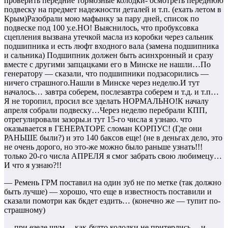
проверить передние тормозные колодки- осмотреть переднюю
подвеску на предмет надежности деталей и т.п. (ехать летом в
Крым)Разобрали мою мафынку за пару дней, список по
подвеске под 100 у.е.НО! Выяснилось, что пробуксовка
сцепления вызвана утечкой масла из коробки через сальник
подшипника и есть люфт входного вала (замена подшипника
и сальника) Подшипник должен быть асинхронный и сразу
вместе с другими запцацками его в Минске не нашли…По
генератору — сказали, что подшипники подзасорились —
ничего страшного.Нашли в Минске через неделю.И тут
началось… завтра соберем, послезавтра соберем и т.д. и т.п…
Я не торопил, просил все зделать НОРМАЛЬНО!К началу
апреля собрали подвеску…Через неделю перебрали КПП,
отрегулировали зазоры.и тут 15-го числа я узнаю. что
оказывается в ГЕНЕРАТОРЕ сломан КОРПУС! (Где они
РАНЬШЕ были?) и это 140 баксов еще! (не в деньгах дело, это
не очень дорого, но это-же можно было раньше узнать!!!
только 20-го числа АПРЕЛЯ я смог забрать свою любимецу…
И что я узнаю?!!
— Ремень ГРМ поставил на один зуб не по метке (так должно
быть лучше) — хорошо, что еще в известность поставили и
сказали помотри как бкдет ездить… (конечно же — тупит по-
страшному)
— при езеде шум… как-будто колодки не притерлись… и