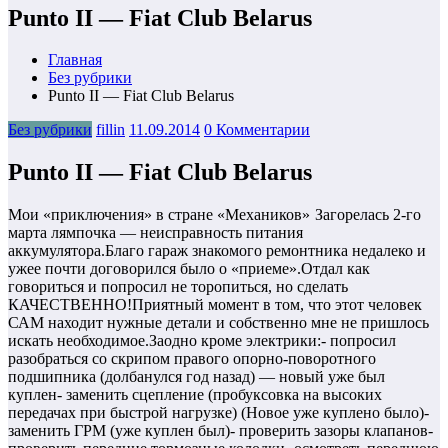
Punto II — Fiat Club Belarus
Главная
Без рубрики
Punto II — Fiat Club Belarus
Без рубрики
fillin
11.09.2014
0 Комментарии
Punto II — Fiat Club Belarus
Мои «приключения» в стране «Механиков»
Загорелась 2-го
марта лямпочка — неисправность питания
аккумулятора.Благо гараж знакомого ремонтника недалеко и
ужее почти договорился было о «приеме».Отдал как
говориться и попросил не торопиться, но сделать
КАЧЕСТВЕННО!Приятный момент в том, что этот человек
САМ находит нужные детали и собственно мне не пришлось
искать необходимое.Заодно кроме электрики:- попросил
разобраться со скрипом правого опорно-поворотного
подшипника (долбанулся год назад) — новый уже был
куплен- заменить сцепление (пробуксовка на высоких
передачах при быстрой нагрузке) (Новое уже куплено было)-
заменить ГРМ (уже куплен был)- проверить зазоры клапанов-