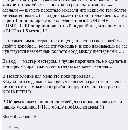
конкретно так «бьет»… поехал на развал-схождение —
сделали — шуметь перестало (сказали что какие-то там болты
не зажаты были…) — ладно, может так оно и надо было…- но
скрип!!! при повороте влево руля остался!!! ОНИ НЕ
ПОМЕНЯЛИ опорно-поворотный подшибник, хотя он у них
и БЫЛ за 1,5 месяца!!!
— и самое, имхо, страшное я ощущаю, что начался какой-то
люфт в коробке… когда отпускаешь и вновь нажимаешь на газ
чувствуется незаметный холостой ход между шестернями…..
Вывод — мастер-мастером, а лучше переплатить, но сделать в
конторе, которая уже имеет отзывы как качественная…
В Новополоцке для меня это пока проблема…
Буду бороться дальше, хорошо, что денег за работу пока еще я
не заплатил… может они реабилитируются, но расстроен я
КОНКРЕТНО!
В Общем кроме наших строителей, я начинаю ненавидеть и
наших механиков! (Не в обиду профессионалам!!!)
Share this content: