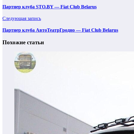
Партнер клуба STO.BY — Fiat Club Belarus
Следующая запись
Партнер клуба АвтоТеатрГродно — Fiat Club Belarus
Похожие статьи