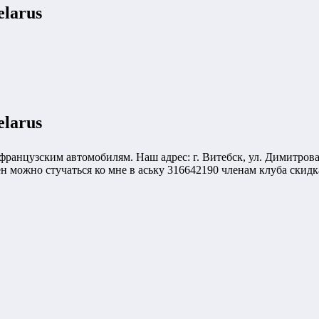
elarus
elarus
анцузским автомобилям. Наш адрес: г. Витебск, ул. Димитрова 36/
ен можно стучаться ко мне в аську 316642190 членам клуба скидк