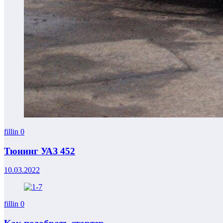
fillin
0
Тюнинг УАЗ 452
10.03.2022
fillin
0