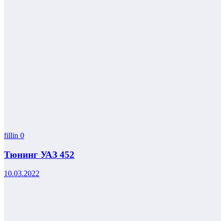
fillin
0
Тюнинг УАЗ 452
10.03.2022