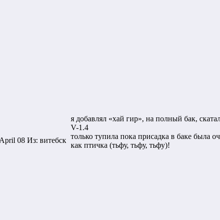
я добавлял «хай гир», на полный бак, скатал 
V-1.4
только тупила пока присадка в баке была оч
April 08 Из: витебск
как птичка (тьфу, тьфу, тьфу)!