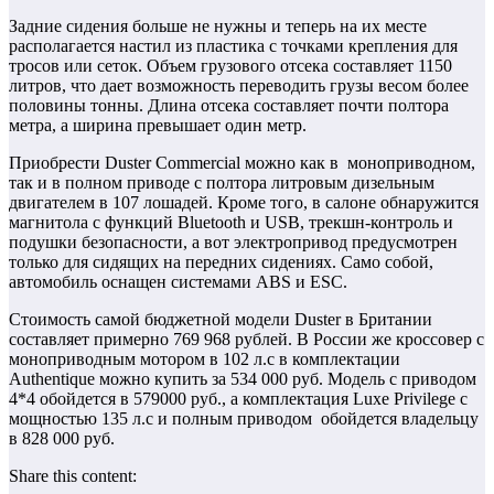
Задние сидения больше не нужны и теперь на их месте
располагается настил из пластика с точками крепления для
тросов или сеток. Объем грузового отсека составляет 1150
литров, что дает возможность переводить грузы весом более
половины тонны. Длина отсека составляет почти полтора
метра, а ширина превышает один метр.
Приобрести Duster Commercial можно как в моноприводном,
так и в полном приводе с полтора литровым дизельным
двигателем в 107 лошадей. Кроме того, в салоне обнаружится
магнитола с функций Bluetooth и USB, трекшн-контроль и
подушки безопасности, а вот электропривод предусмотрен
только для сидящих на передних сидениях. Само собой,
автомобиль оснащен системами ABS и ESC.
Стоимость самой бюджетной модели Duster в Британии
составляет примерно 769 968 рублей. В России же кроссовер с
моноприводным мотором в 102 л.с в комплектации
Authentique можно купить за 534 000 руб. Модель с приводом
4*4 обойдется в 579000 руб., а комплектация Luxe Privilege с
мощностью 135 л.с и полным приводом обойдется владельцу
в 828 000 руб.
Share this content: