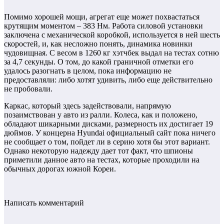
Помимо хорошей мощи, агрегат еще может похвастаться
крутящим моментом – 383 Нм. Работа силовой установки
заключена с механической коробкой, используется в ней шесть
скоростей, и, как несложно понять, динамика новинки
чудовищная. С весом в 1260 кг хэтчбек выдал на тестах сотню
за 4,7 секунды. О том, до какой граничной отметки его
удалось разогнать в целом, пока информацию не
предоставляли: либо хотят удивить, либо еще действительно
не пробовали.
Каркас, который здесь задействовали, напрямую
позаимствован у авто из ралли. Колеса, как и положено,
обладают шикарными дисками, размерность их достигает 19
дюймов. У концерна Hyundai официальный сайт пока ничего
не сообщает о том, пойдет ли в серию хотя бы этот вариант.
Однако некоторую надежду дает тот факт, что шпионы
приметили данное авто на тестах, которые проходили на
обычных дорогах южной Кореи.
Написать комментарий