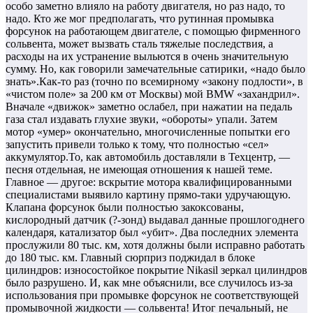
особо заметно влияло на работу двигателя, но раз надо, то
надо. Кто же мог предполагать, что рутинная промывка
форсунок на работающем двигателе, с помощью фирменного
сольвента, может вызвать сталь тяжелые последствия, а
расходы на их устранение выльются в очень значительную
сумму. Но, как говорили замечательные сатирики, «надо было
знать».Как-то раз (точно по всемирному «закону подлости», в
«чистом поле» за 200 км от Москвы) мой BMW «захандрил».
Вначале «движок» заметно ослабел, при нажатии на педаль
газа стал издавать глухие звуки, «обороты» упали. Затем
мотор «умер» окончательно, многочисленные попытки его
запустить привели только к тому, что полностью «сел»
аккумулятор.То, как автомобиль доставляли в Техцентр, —
песня отдельная, не имеющая отношения к нашей теме.
Главное — другое: вскрытие мотора квалифицированными
специалистами выявило картину прямо-таки удручающую.
Клапана форсунок были полностью закоксованы,
кислородный датчик (?-зонд) выдавал данные прошлогоднего
календаря, катализатор был «убит». Два последних элемента
прослужили 80 тыс. км, хотя должны были исправно работать
до 180 тыс. км. Главный сюрприз поджидал в блоке
цилиндров: износостойкое покрытие Nikasil зеркал цилиндров
было разрушено. И, как мне объяснили, все случилось из-за
использования при промывке форсунок не соответствующей
промывочной жидкости — сольвента! Итог печальный, не