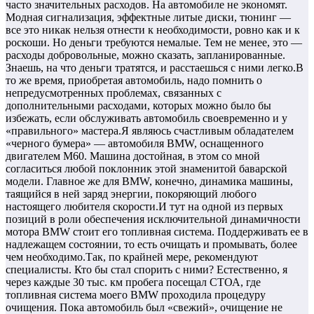
часто значительных расходов. На автомобиле не экономят.
Модная сигнализация, эффектные литые диски, тюнинг —
все это никак нельзя отнести к необходимости, ровно как и к
роскоши. Но деньги требуются немалые. Тем не менее, это —
расходы добровольные, можно сказать, запланированные.
Знаешь, на что деньги тратятся, и расстаешься с ними легко.В
то же время, приобретая автомобиль, надо помнить о
непредусмотренных проблемах, связанных с
дополнительными расходами, которых можно было бы
избежать, если обслуживать автомобиль своевременно и у
«правильного» мастера.Я являюсь счастливым обладателем
«черного бумера» — автомобиля BMW, оснащенного
двигателем М60. Машина достойная, в этом со мной
согласиться любой поклонник этой знаменитой баварской
модели. Главное же для BMW, конечно, динамика машины,
таящийся в ней заряд энергии, покоряющий любого
настоящего любителя скорости.И тут на одной из первых
позиций в роли обеспечения исключительной динамичности
мотора BMW стоит его топливная система. Поддерживать ее в
надлежащем состоянии, то есть очищать и промывать, более
чем необходимо.Так, по крайней мере, рекомендуют
специалисты. Кто бы стал спорить с ними? Естественно, я
через каждые 30 тыс. км пробега посещал СТОА, где
топливная система моего BMW проходила процедуру
очищения. Пока автомобиль был «свежий», очищение не