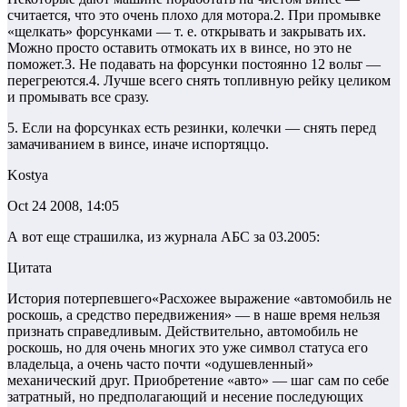
считается, что это очень плохо для мотора.2. При промывке
«щелкать» форсунками — т. е. открывать и закрывать их.
Можно просто оставить отмокать их в винсе, но это не
поможет.3. Не подавать на форсунки постоянно 12 вольт —
перегреются.4. Лучше всего снять топливную рейку целиком
и промывать все сразу.
5. Если на форсунках есть резинки, колечки — снять перед
замачиванием в винсе, иначе испортяццо.
Kostya
Oct 24 2008, 14:05
А вот еще страшилка, из журнала АБС за 03.2005:
Цитата
История потерпевшего«Расхожее выражение «автомобиль не
роскошь, а средство передвижения» — в наше время нельзя
признать справедливым. Действительно, автомобиль не
роскошь, но для очень многих это уже символ статуса его
владельца, а очень часто почти «одушевленный»
механический друг. Приобретение «авто» — шаг сам по себе
затратный, но предполагающий и несение последующих