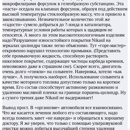
микрофильтрами форсунок в гелеобразную субстанцию. Эта
«паста» оседала на клапанах форсунок, образуя под действием
высокой температуры стеклообразную массу, что и привело к
закоксовыванию. Незначительное количество этой же
«гадости» сумело добраться до ?-зонда и катализатора,
температурные условия работы которых к щадящим не
относятся. А много ли этим высокотехнологичным изделиям
надо?Разрушение износостойкого покрытия Nikasil на
зеркалах цилиндра также легко объяснимо. Тут «горе-мастер»
откровенно нарушил технологию промывки. (Представить
себе промывочную жидкость, способную растворить
никелевое покрытие, содержащее частицы карбида кремния,
невозможно даже в страшном сне). Скорее всего, двигатель
очень долго «гоняли» на сольвенте. Наверняка, хотели «как
лучше». А получилось наоборот. Использование сольвента в
качестве моторного топлива допустимо только на короткое
время. Его состав способствует активному разжижению и
удалению масляной пленки на границе поршень-цилиндр. Ну
а сухого трения даже Nikasil не выдерживает!
Вывод прост. В «организме» автомобиля все взаимосвязано.
Что же касается лечения любого его составляющего, надо
всегда помнить завет «не навреди» и обращаться к хорошему
доктору. Я же уверен, что только с помощью ультразвуковой
очистки можно добиться высочайшей степени удаления