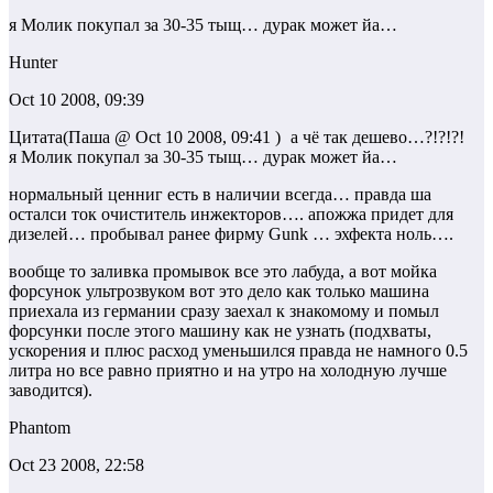
я Молик покупал за 30-35 тыщ… дурак может йа…
Hunter
Oct 10 2008, 09:39
Цитата(Паша @ Oct 10 2008, 09:41 )
а чё так дешево…?!?!?!
я Молик покупал за 30-35 тыщ… дурак может йа…
нормальный ценниг есть в наличии всегда… правда ша
осталси ток очиститель инжекторов…. апожжа придет для
дизелей… пробывал ранее фирму Gunk … эхфекта ноль….
вообще то заливка промывок все это лабуда, а вот мойка
форсунок ультрозвуком вот это дело как только машина
приехала из германии сразу заехал к знакомому и помыл
форсунки после этого машину как не узнать (подхваты,
ускорения и плюс расход уменьшился правда не намного 0.5
литра но все равно приятно и на утро на холодную лучше
заводится).
Phantom
Oct 23 2008, 22:58