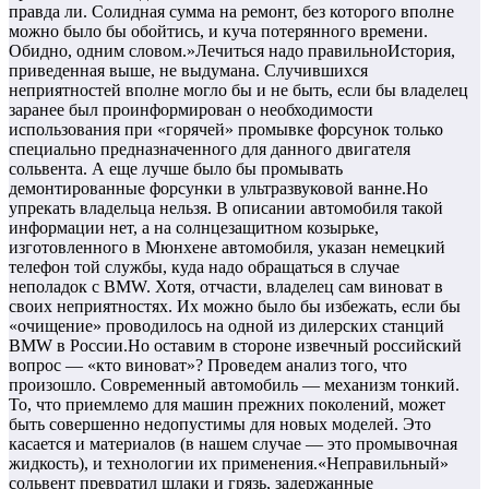
правда ли. Солидная сумма на ремонт, без которого вполне
можно было бы обойтись, и куча потерянного времени.
Обидно, одним словом.»Лечиться надо правильноИстория,
приведенная выше, не выдумана. Случившихся
неприятностей вполне могло бы и не быть, если бы владелец
заранее был проинформирован о необходимости
использования при «горячей» промывке форсунок только
специально предназначенного для данного двигателя
сольвента. А еще лучше было бы промывать
демонтированные форсунки в ультразвуковой ванне.Но
упрекать владельца нельзя. В описании автомобиля такой
информации нет, а на солнцезащитном козырьке,
изготовленного в Мюнхене автомобиля, указан немецкий
телефон той службы, куда надо обращаться в случае
неполадок с BMW. Хотя, отчасти, владелец сам виноват в
своих неприятностях. Их можно было бы избежать, если бы
«очищение» проводилось на одной из дилерских станций
BMW в России.Но оставим в стороне извечный российский
вопрос — «кто виноват»? Проведем анализ того, что
произошло. Современный автомобиль — механизм тонкий.
То, что приемлемо для машин прежних поколений, может
быть совершенно недопустимы для новых моделей. Это
касается и материалов (в нашем случае — это промывочная
жидкость), и технологии их применения.«Неправильный»
сольвент превратил шлаки и грязь, задержанные