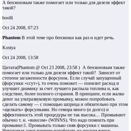
А бензиновым также помогает или только для дизеля эффект
такой?
boolli
Oct 24 2008, 07:23
Phantom
В этой теме про бензинки как раз и идет речь.
Kostya
Oct 24 2008, 13:58
Цитата(Phantom @ Oct 23 2008, 23:58 )
А бензиновым также
помогает или только для дизеля эффект такой?
Зависит от
степени загаженности форсунок. Если случай запущенный
(форсунки «ссут»), то очень поможет — понизит расход и
улучшит диамику за счет лучшего распыла топлива и, как
следствие, более полного сгорания. В принципе, если жалко
денег на ультразвуковую промывку, можно попробовать
сделать самому — с помощью шприца и обязательно при этом
«щелкать» форсунками. Но гемора много (и долго) и
эффективность этой процедуры не так высока… Промывают
обычно т. н. «винсом» (WINNS). Что надо помнить при
промывке:1. Промывать только сняв форсунки с машины.
Некоторые дают машине поработать на чистом винсе —