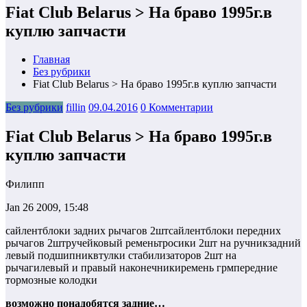
Fiat Club Belarus > На браво 1995г.в
куплю запчасти
Главная
Без рубрики
Fiat Club Belarus > На браво 1995г.в куплю запчасти
Без рубрики
fillin
09.04.2016
0 Комментарии
Fiat Club Belarus > На браво 1995г.в
куплю запчасти
Филипп
Jan 26 2009, 15:48
сайлентблоки задних рычагов 2штсайлентблоки передних
рычагов 2штручейковый ременьтросики 2шт на ручникзадний
левый подшипниквтулки стабилизаторов 2шт на
рычагилевый и правый наконечникиремень грмпередние
тормозные колодки
возможно понадобятся задние…