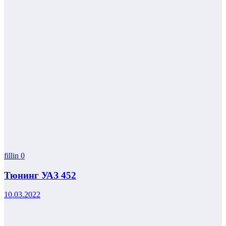
fillin
0
Тюнинг УАЗ 452
10.03.2022