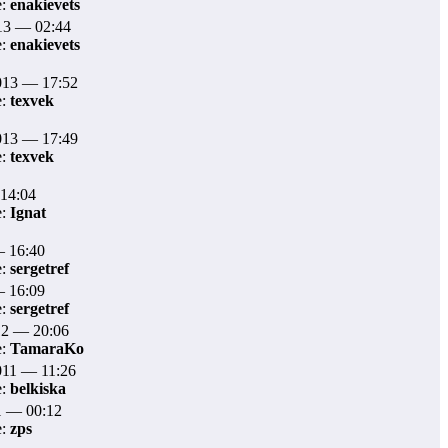
е:
enakievets
13 — 02:44
е:
enakievets
013 — 17:52
е:
texvek
013 — 17:49
е:
texvek
 14:04
е:
Ignat
— 16:40
е:
sergetref
— 16:09
е:
sergetref
12 — 20:06
е:
TamaraKo
011 — 11:26
е:
belkiska
1 — 00:12
е:
zps