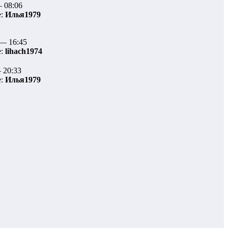
— 08:06
е:
Илья1979
 — 16:45
е:
lihach1974
 20:33
е:
Илья1979