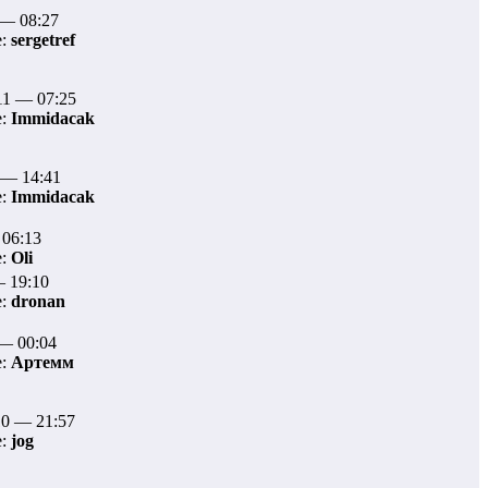
 — 08:27
е:
sergetref
11 — 07:25
е:
Immidacak
 — 14:41
е:
Immidacak
 06:13
е:
Oli
— 19:10
е:
dronan
 — 00:04
е:
Артемм
10 — 21:57
е:
jog