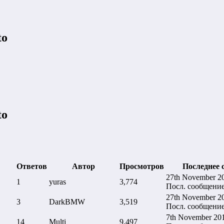
to
to
Ответов
Автор
Просмотров
Последнее 
27th November 2
1
yuras
3,774
Посл. сообщени
27th November 2
3
DarkBMW
3,519
Посл. сообщени
7th November 20
14
Multi
9,497