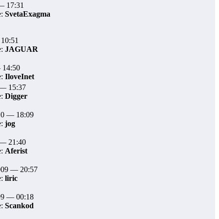
— 17:31
е:
SvetaExagma
 10:51
е:
JAGUAR
 14:50
е:
IloveInet
 — 15:37
е:
Digger
10 — 18:09
е:
jog
 — 21:40
е:
Aferist
009 — 20:57
е:
liric
09 — 00:18
е:
Scankod