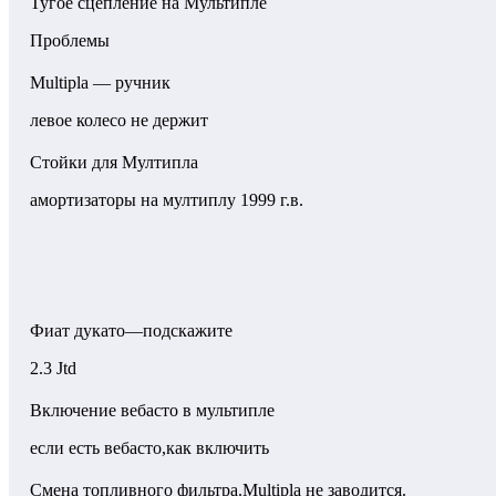
Тугое сцепление на Мультипле
Проблемы
Multipla — ручник
левое колесо не держит
Стойки для Мултипла
амортизаторы на мултиплу 1999 г.в.
Фиат дукато—подскажите
2.3 Jtd
Включение вебасто в мультипле
если есть вебасто,как включить
Смена топливного фильтра.Multipla не заводится.