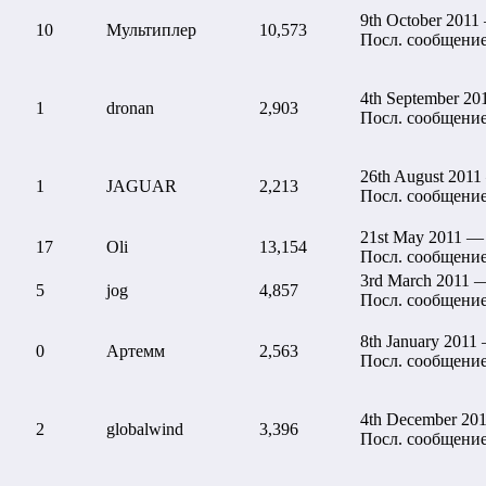
9th October 2011
10
Мультиплер
10,573
Посл. сообщени
4th September 20
1
dronan
2,903
Посл. сообщени
26th August 2011
1
JAGUAR
2,213
Посл. сообщени
21st May 2011 —
17
Oli
13,154
Посл. сообщени
3rd March 2011 
5
jog
4,857
Посл. сообщени
8th January 2011
0
Артемм
2,563
Посл. сообщени
4th December 20
2
globalwind
3,396
Посл. сообщени