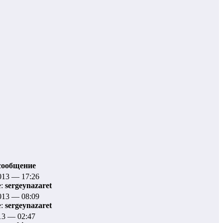
сообщение
013 — 17:26
е:
sergeynazaret
013 — 08:09
е:
sergeynazaret
13 — 02:47