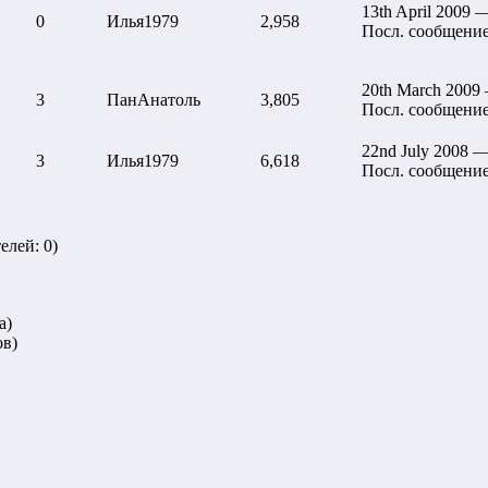
13th April 2009 
0
Илья1979
2,958
Посл. сообщени
20th March 2009
3
ПанАнатоль
3,805
Посл. сообщени
22nd July 2008 —
3
Илья1979
6,618
Посл. сообщени
елей: 0)
а)
ов)