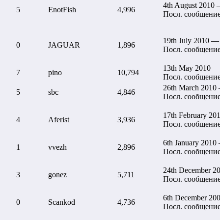
4th August 2010 
5
EnotFish
4,996
Посл. сообщени
19th July 2010 —
0
JAGUAR
1,896
Посл. сообщени
13th May 2010 —
7
pino
10,794
Посл. сообщени
26th March 2010
5
sbc
4,846
Посл. сообщени
17th February 20
4
Aferist
3,936
Посл. сообщени
6th January 2010
1
vvezh
2,896
Посл. сообщени
24th December 2
3
gonez
5,711
Посл. сообщени
6th December 20
0
Scankod
4,736
Посл. сообщени