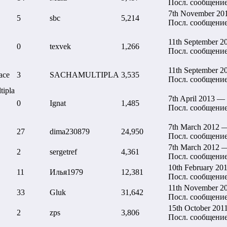
Посл. сообщени
7th November 20
5
sbc
5,214
Посл. сообщени
11th September 2
0
texvek
1,266
Посл. сообщени
11th September 2
асе
3
SACHAMULTIPLA
3,535
Посл. сообщени
ipla
7th April 2013 —
0
Ignat
1,485
Посл. сообщени
7th March 2012 
27
dima230879
24,950
Посл. сообщени
7th March 2012 
2
sergetref
4,361
Посл. сообщени
10th February 20
11
Илья1979
12,381
Посл. сообщени
11th November 2
33
Gluk
31,642
Посл. сообщени
15th October 201
2
zps
3,806
Посл. сообщени