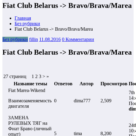
Fiat Club Belarus -> Bravo/Brava/Marea
Главная
Без рубрики
Fiat Club Belarus -> Bravo/Brava/Marea
Без рубрики
fillin
11.08.2016
0 Комментарии
Fiat Club Belarus -> Bravo/Brava/Marea
27 страниц
1 2 3 > »
Название темы
Ответов
Автор
Просмотров
По
Fiat Marea-Wikend
7th
14:
Взаимозаменяемость
0
dima777
2,509
Пос
двигателя
di
ЗАМЕНА
РУЛЕВЫХ ТЯГ на
24t
Фиат Браво (личный
10:
5
tima
8,200
опыт)