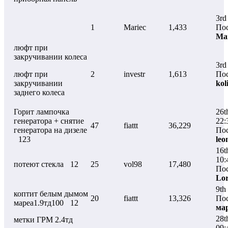
3rd
1
Mariec
1,433
Пос
Mar
люфт при
закручивании колеса
3rd
люфт при
2
investr
1,613
Пос
закручивании
kol
заднего колеса
Горит лампочка
26t
генератора + снятие
22:
47
fiattt
36,229
генератора на дизеле
Пос
123
leo
16t
10:
потеют стекла
12
25
vol98
17,480
Пос
Lo
9th
коптит белым дымом
20
fiattt
13,326
Пос
мареа1.9тд100
12
ма
28t
метки ГРМ 2.4тд
09: