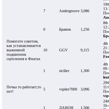
19t
13:
7
Andergroove
3,086
Пос
An
8th
12:
0
Бравик
1,256
Пос
Бр
Помогите советом,
4th
как устанавливается
21:
выжимной
10
GGV
9,115
Пос
подшипник
Fo
сцепления в Фиатах
4th
09:
1
siciliec
1,300
Пос
len
29t
Печка то работает,то
11:
5
vspiter7000
3,096
нет!
Пос
vsp
24t
16:
1
ДАНОН
1,506