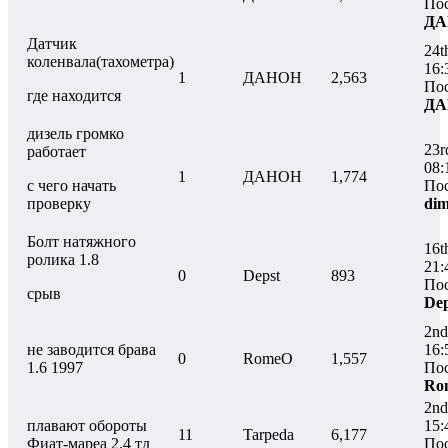
Пос
ДА
Датчик
24t
коленвала(тахометра)
16:
1
ДАНОН
2,563
Пос
где находится
ДА
дизель громко
23r
работает
08:
1
ДАНОН
1,774
с чего начать
Пос
проверку
di
Болт натяжного
16t
ролика 1.8
21:
0
Depst
893
Пос
срыв
Dep
2nd
не заводится брава
16:
0
RomeO
1,557
1.6 1997
Пос
Ro
2nd
плавают обороты
15:
11
Tarpeda
6,177
Фиат-мареа 2.4 тд
Пос