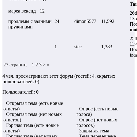
Ta
мареа векенд
12
26t
13:
продлемы с задними
24
dimon5577
11,592
Пос
пружинами
mot
25t
11:
1
stec
1,383
Пос
tra
27 страниц
1 2 3 > »
4
чел. просматривают этот форум (гостей: 4, скрытых
пользователей: 0)
Пользователей:
0
Открытая тема (есть новые
ответы)
Опрос (есть новые
Открытая тема (нет новых
голоса)
ответов)
Опрос (нет новых
Горячая тема (есть новые
голосов)
ответы)
Закрытая тема
Горячая тема (нет новых
Тема перемещена