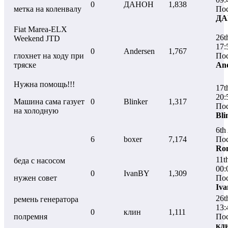
0
ДАНОН
1,838
метка на коленвалу
Пос
ДА
Fiat Marea-ELX
26t
Weekend JTD
17:
0
Andersen
1,767
глохнет на ходу при
Пос
тряске
An
Нужна помощь!!!
17t
20:
Машина сама газует
0
Blinker
1,317
Пос
на холодную
Bli
6th
6
boxer
7,174
Пос
Ro
11t
беда с насосом
00:
0
IvanBY
1,309
нужен совет
Пос
Iv
26t
ремень генератора
13:
0
клин
1,111
полремня
Пос
кл