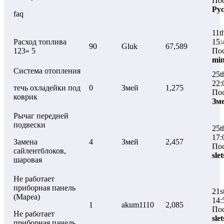
Пос
Ру
faq
11t
Расход топлива
15:
90
Gluk
67,589
123» 5
Пос
mi
Система отопления
25t
22:
течь охладейки под
0
Змей
1,275
Пос
коврик
Зм
Рычаг передней
подвески
25t
17:
Замена
4
Змей
2,457
Пос
сайлентблоков,
slet
шаровая
Не работает
приборная панель
21s
(Мареа)
14:
1
akum1110
2,085
Пос
Не работает
slet
приборная панель