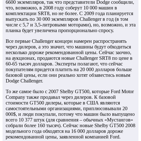
6600 экземпляров, так что представители Dodge сообщили,
что, возможно, в 2008 году соберут 10 000 машин в
комплектации SRT8, но не более. С 2009 года планируется
выпускать по 30 000 экземпляров Challenger в год (в том
числе с 5,7 и 3,5-литровыми моторами), но, возможно, и эта
планка будет увеличена пропорционально спросу.
Все первые Challenger концерн намерен распространять
через дилеров, а это значит, что машины будут обходиться
несколько дороже рекомендованной цены. Сейчас заочно,
на аукционах, продаются новые Challenger SRT8 по цене в
60-65 тысяч долларов. Эксперты полагают, что сейчас
покупателям придется платить на 20 000 долларов больше
базовой цены, если они реально хотят обзавестись новым
Dodge Challenger.
То же самое было с 2007 Shelby GT500, которые Ford Motor
Company также продавал через дилеров. К базовой
стоимости GT500 дилеры, которые в США являются
самостоятельными организациями, приплюсовывали 20
000$, и люди покупали, потому что машин было выпущено
всего 10 377 штук (для сравнения – обычных «Мустангов»
собрали более 160 тысяч). Сейчас новые Shelby GT500 2008
модельного года обходятся на 16 000 долларов дороже
рекомендованной цены, заявленной компанией Ford.