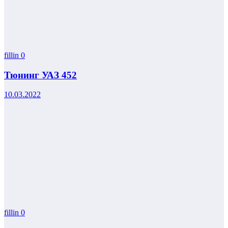
fillin
0
Тюнинг УАЗ 452
10.03.2022
fillin
0