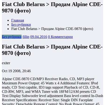
Fiat Club Belarus > Продам Alpine CDE-
9870 (фото)
Главная
Без рубрики
Fiat Club Belarus > Продам Alpine CDE-9870 (фото)
Без рубрики
fillin
09.04.2016
0 Комментарии
Fiat Club Belarus > Продам Alpine CDE-
9870 (фото)
exiter
Oct 19 2008, 20:46
Alpine CDE-9870 CD/MP3 Receiver Radio, CD, MP3 player
Maximum Power Output: 45 Watts x 4 Additional Features: IPod
ready, CD Text capable, ID3 tags support Playback of CD, CD-R,
CD-RW, MP3, and WMA Tuner with 18FM/12AM presets CD
Text Display Subwoofer level adjustment Bass level control In-Dash
Receiver Specifications: Receiver Size: Single DIN Faceplate
Security: Detachable Remote Control: No Peak Power Output: 45