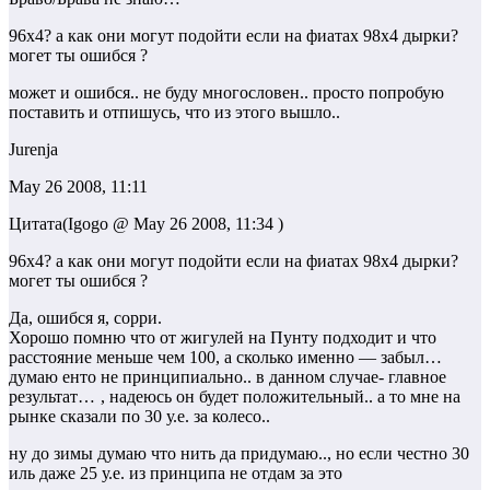
96х4? а как они могут подойти если на фиатах 98х4 дырки?
могет ты ошибся ?
может и ошибся.. не буду многословен.. просто попробую
поставить и отпишусь, что из этого вышло..
Jurenja
May 26 2008, 11:11
Цитата(Igogo @ May 26 2008, 11:34 )
96х4? а как они могут подойти если на фиатах 98х4 дырки?
могет ты ошибся ?
Да, ошибся я, сорри.
Хорошо помню что от жигулей на Пунту подходит и что
расстояние меньше чем 100, а сколько именно — забыл…
думаю енто не принципиально.. в данном случае- главное
результат…
, надеюсь он будет положительный.. а то мне на
рынке сказали по 30 у.е. за колесо..
ну до зимы думаю что нить да придумаю.., но если честно 30
иль даже 25 у.е. из принципа не отдам за это