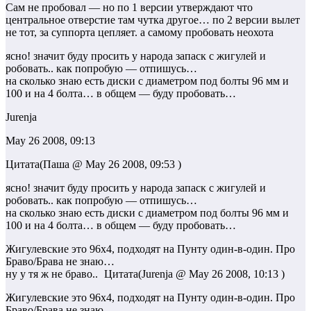
Сам не пробовал — но по 1 версии утверждают что
центральное отверстие там чутка другое… по 2 версии вылет
не тот, за суппорта цепляет. а самому пробовать неохота
ясно! значит буду просить у народа запаск с жигулей и
робовать.. как попробую — отпишусь…
на сколько знаю есть диски с диаметром под болты 96 мм и
100 и на 4 болта… в общем — буду пробовать…
Jurenja
May 26 2008, 09:13
Цитата(Паша @ May 26 2008, 09:53 )
ясно! значит буду просить у народа запаск с жигулей и
робовать.. как попробую — отпишусь…
на сколько знаю есть диски с диаметром под болты 96 мм и
100 и на 4 болта… в общем — буду пробовать…
Жигулевские это 96х4, подходят на Пунту один-в-один. Про
Браво/Брава не знаю…
ну у тя ж не браво..
Цитата(Jurenja @ May 26 2008, 10:13 )
Жигулевские это 96х4, подходят на Пунту один-в-один. Про
Браво/Брава не знаю…