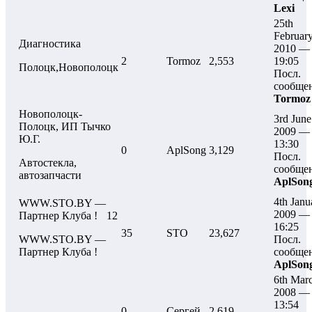
Lexi
25th
Februar
Диагностика
2010 —
2
Tormoz
2,553
19:05
Полоцк,Новополоцк
Посл.
сообще
Tormoz
Новополоцк-
3rd June
Полоцк, ИП Тычко
2009 —
Ю.Г.
13:30
0
AplSong
3,129
Посл.
Автостекла,
сообще
автозапчасти
AplSon
4th Janu
WWW.STO.BY —
2009 —
Партнер Клуба !
12
16:25
35
STO
23,627
WWW.STO.BY —
Посл.
Партнер Клуба !
сообще
AplSon
6th Mar
2008 —
13:54
0
Сергей
2,619