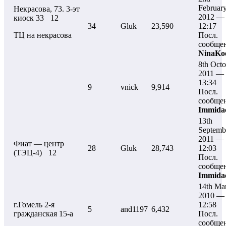
Februar
Некрасова, 73. 3-эт
2012 —
киоск 33
12
34
Gluk
23,590
12:17
ТЦ на некрасова
Посл.
сообще
NinaKo
8th Octo
2011 —
13:34
9
vnick
9,914
Посл.
сообще
Immida
13th
Septemb
2011 —
Фиат — центр
28
Gluk
28,743
12:03
(ТЭЦ-4)
12
Посл.
сообще
Immida
14th Ma
2010 —
г.Гомель 2-я
12:58
5
and1197
6,432
гражданская 15-а
Посл.
сообще